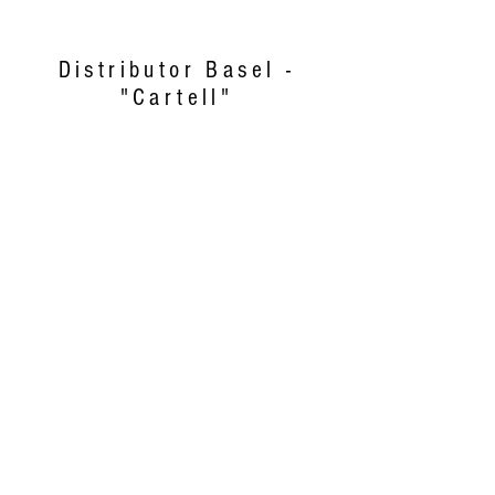
Distributor Basel -
"Cartell"
Distributor Genève - "El
Catrin"